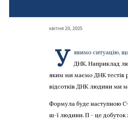
квітня 20, 2025
У
явимо ситуацію, щ
ДНК. Наприклад люд
яким ми маємо ДНК тестів р
відсотків ДНК людини ми мо
Формула буде наступною C=1 
ш-ї людини. П - це добуток 