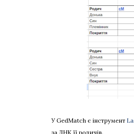
У GedMatch є інструмент
La
за ДНК її родичів.