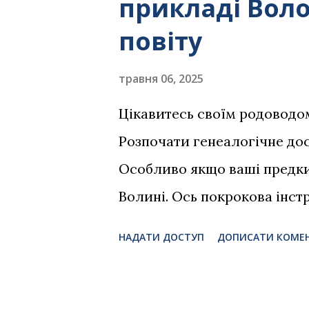
прикладі Вол
повіту
травня 06, 2025
Цікавитесь своїм родоводом,
Розпочати генеалогічне дос
Особливо якщо ваші предки
Волині. Ось покрокова інст
перші впевнені кроки 👣 1. 
НАДАТИ ДОСТУП
ДОПИСАТИ КОМЕ
Поговоріть з рідними, особ
ваших предків (бабусь, діду
були віросповідання? У яку