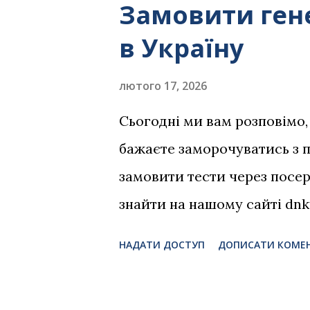
Замовити гене
допоможуть вам визначити 
в Україну
предки. 2. 🗺 Знайдіть сво
церковних записів. Для її 
лютого 17, 2026
Волині : ua-parishes.dnktest
Сьогодні ми вам розповімо, 
Це надзвичайно корисний р
бажаєте заморочуватись з
відомостей Володимирськог
замовити тести через посер
spovidky У багатьох парафія
знайти на нашому сайті dnkt
переписи всіх прихожан . Т
інструкціями і актуальними
НАДАТИ ДОСТУП
ДОПИСАТИ КОМЕ
order.dnktest.pp.ua Дана ін
компанії - аналогічно. Нара