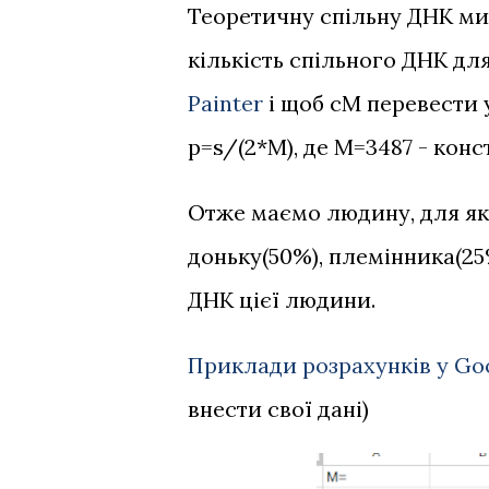
Теоретичну спільну ДНК м
кількість спільного ДНК дл
Painter
і щоб cM перевести
p=s/(2*M), де M=3487 - конс
Отже маємо людину, для якої
доньку(50%), племінника(25%
ДНК цієї людини.
Приклади розрахунків у Go
внести свої дані)