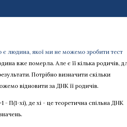
о є людина, якої ми не можемо зробити тест
ина вже померла. Але є її кілька родичів, д
езультати. Потрібно визначити скільки
жемо відновити за ДНК її родичів.
- П(1-xi), де xi - це теоретична спільна ДНК
значень.