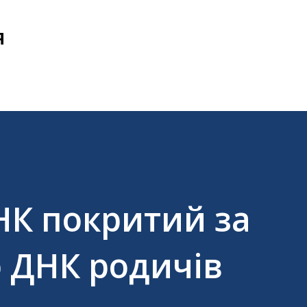
Перейти до основного вмісту
Я
НК покритий за
 ДНК родичів