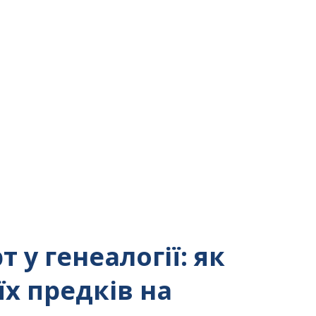
 у генеалогії: як
їх предків на