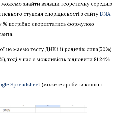
и можемо знайти взявши теоретичну середню
я певного ступеня спорідненості з сайту
DNA
 у % потрібно скористатись формулою
танта.
 не маємо тесту ДНК і її родичів: сина(50%),
), тоді у нас є можливість відновити 81.24%
ogle Spreadshee
t (можете зробити копію і