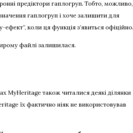
оронні предіктори гаплогруп. Тобто, можливо,
значення гаплогруп і хоче залишити для
-ефект”, коли ця функція з’явиться офіційно
ирому файлі залишилася.
ах MyHeritage також читалися деякі ділянки
ritage їх фактично ніяк не використовував