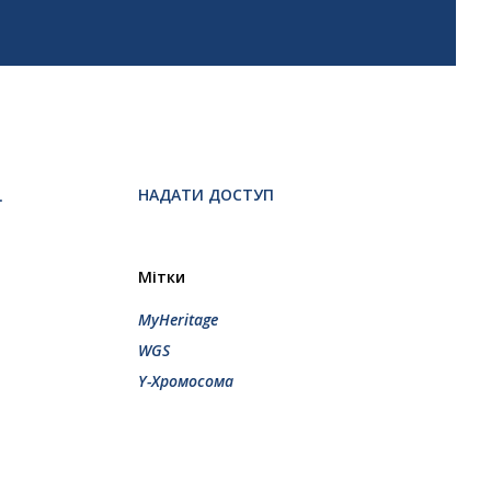
НАДАТИ ДОСТУП
-
Мітки
MyHeritage
WGS
Y-Хромосома