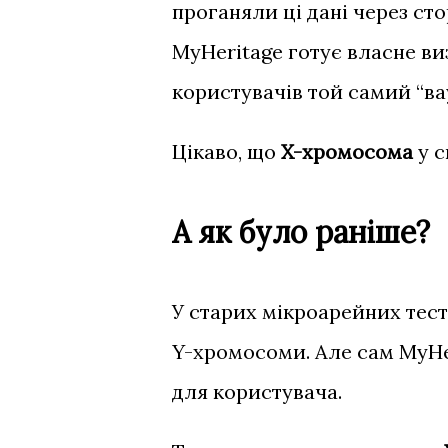
проганяли ці дані через ст
MyHeritage готує власне ви
користувачів той самий “вау
Цікаво, що
X-хромосома
у с
А як було раніше?
У старих мікроарейних тест
Y-хромосоми. Але сам MyHe
для користувача.