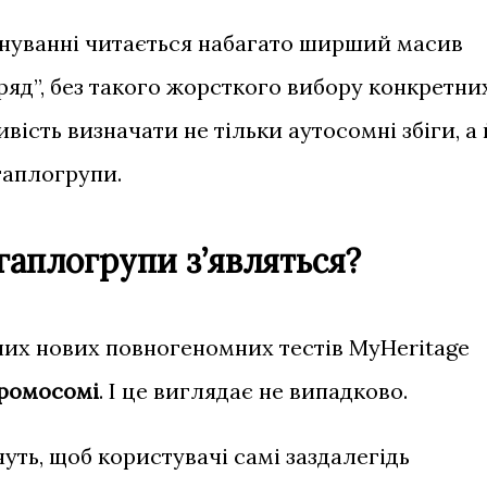
нуванні читається набагато ширший масив
яд”, без такого жорсткого вибору конкретни
вість визначати не тільки аутосомні збіги, а 
гаплогрупи.
гаплогрупи з’являться?
них нових повногеномних тестів MyHeritage
ромосомі
. І це виглядає не випадково.
чуть, щоб користувачі самі заздалегідь