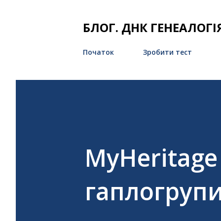
БЛОГ. ДНК ГЕНЕАЛОГІ
Початок
Зробити тест
MyHeritage
гаплогруп