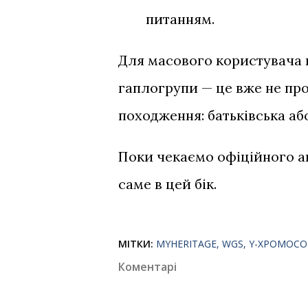
питанням.
Для масового користувача 
гаплогрупи — це вже не прос
походження: батьківська або
Поки чекаємо офіційного ано
саме в цей бік.
МІТКИ:
MYHERITAGE
WGS
Y-ХРОМОС
Коментарі