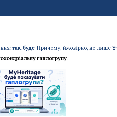
ення:
так, буде
. Причому, ймовірно, не лише
Y
тохондріальну гаплогрупу
.