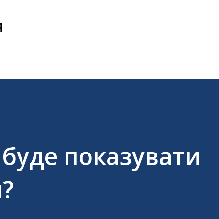
Перейти до основного вмісту
Я
 буде показувати
и?