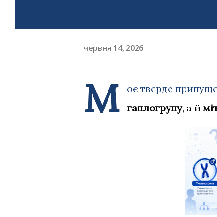
червня 14, 2026
М
оє тверде припущ
гаплогрупу
, а й
мі