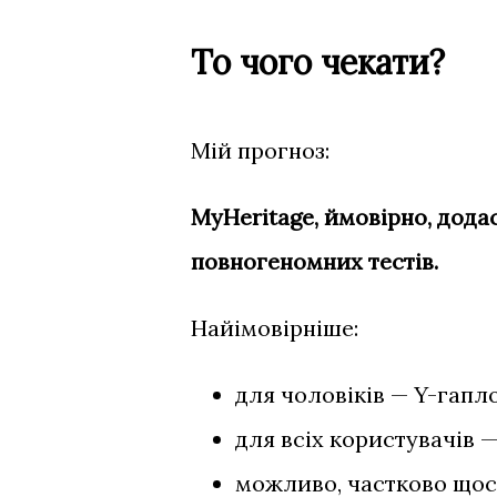
То чого чекати?
Мій прогноз:
MyHeritage, ймовірно, дода
повногеномних тестів.
Найімовірніше:
для чоловіків — Y-гапл
для всіх користувачів 
можливо, частково щось 