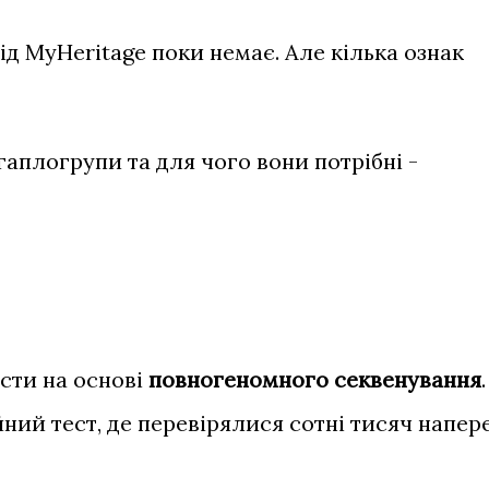
ід MyHeritage поки немає. Але кілька ознак
гаплогрупи та для чого вони потрібні -
ести на основі
повногеномного секвенування
.
ний тест, де перевірялися сотні тисяч напер