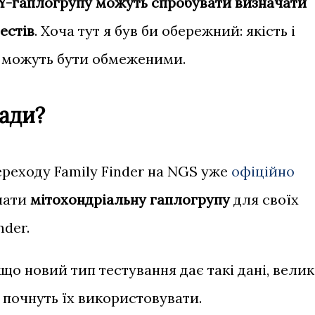
Y-гаплогрупу можуть спробувати визначати
естів
. Хоча тут я був би обережний: якість і
я можуть бути обмеженими.
лади?
ереходу Family Finder на NGS уже
офіційно
ачати
мітохондріальну гаплогрупу
для своїх
nder.
що новий тип тестування дає такі дані, велик
 почнуть їх використовувати.