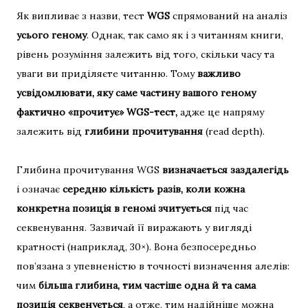
Як випливає з назви, тест
WGS
спрямований на аналіз
усього геному
. Однак, так само як і з читанням книги,
рівень розуміння залежить від того, скільки часу та
уваги ви приділяєте читанню. Тому
важливо
усвідомлювати, яку саме частину вашого геному
фактично «прочитує» WGS-тест,
адже це напряму
залежить від
глибини прочитування
(read depth).
Глибина прочитування WGS
визначається заздалегідь
і означає
середню кількість разів, коли кожна
конкретна позиція в геномі зчитується
під час
секвенування. Зазвичай її виражають у вигляді
кратності (наприклад, 30×). Вона безпосередньо
пов’язана з упевненістю в точності визначення алелів:
чим
більша глибина, тим частіше одна й та сама
позиція секвенується
, а отже, тим надійніше можна