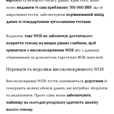
вартості
та меншого обсягу даних. Крім того, воно
може
видавати ті самі приблизно 700 000 SNP
, що й
мікрочипні тести, забезпечуючи
порівнюваний вихід
даних зі стандартними аутосомними тестами
.
Водночас
таке WGS не забезпечує достатнього
покриття геному на вищих рівнях глибини, щоб
зрівнятися з високопокривним WGS
або з даними,
отриманими за допомогою таргетних NGS-панелей.
Переваги та недоліки високопокривного WGS
Високопокривні WGS-тести залишаються
дорогими
й
генерують великі обсяги даних, які потрібно зберігати
та аналізувати. Проте саме вони
забезпечують
найвищу на сьогодні роздільну здатність аналізу
всього геному
.