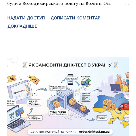
були з Володимирського повіту на Волині. Ось
покрокова інструкція, яка допоможе вам зробити
НАДАТИ ДОСТУП
ДОПИСАТИ КОМЕНТАР
перші впевнені кроки 👣 1. 📌 Почніть з розпитувань у
ДОКЛАДНІШЕ
родині Поговоріть з рідними, особливо зі старшими.
Дізнайтеся: Імена ваших предків (бабусь, дідусів,
прадідів) Де вони жили? Якого були віросповідання?
У яку церкву ходили? Ці прості питання допоможуть
вам визначити парафію , до якої належали ваші
предки. 2. 🗺 Знайдіть свою парафію Парафія — це
ключ до церковних записів. Для її пошуку
скористайтесь: 🗺 Карта парафій Волині : ua-
parishes.dnktest.pp.ua 3. 📄 Перевірте сповідні відомості
Це надзвичайно корисний ресурс! 📘 Довідник
сповідних відомостей Володимирського повіту :
tinyurl.com/volodymyr-spovidky У багатьох парафіях
Волині різного часу відбувались переписи всіх