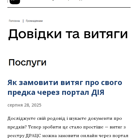
теоретично можна іншими сервісами скористатись,
наприклад від MeestExpress. Варітьсть пересилки
орієнтовно 300 грн станом на 17.02.2026 Посилання на
замовлення Купони на знижку (пробуйте): Тест за
19.90$: US_COUPON_29 Знижка -10%: DIGIDIPDNA,
EVERYDNA26 Безкоштовна доставка: USEFULCHARTS
(для одного тесту) Старі коди: DNASTORY, ZAZZA -
безкоштовна доставка, US_COUPON_29 (від двох
наборів), UDY (безкоштовна доставка при замовленні
Як замовити витяг про свого
одного набор...
предка через портал ДІЯ
серпня 28, 2025
Досліджуєте свій родовід і шукаєте документи про
предків? Тепер зробити це стало простіше — витяг з
реєстру ДРАЦС можна замовити онлайн через портал