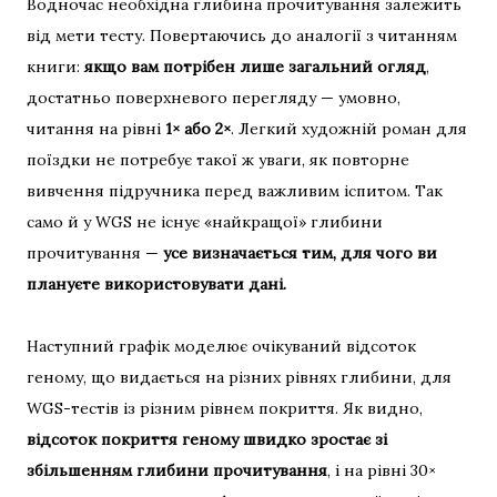
Водночас необхідна глибина прочитування залежить
від мети тесту. Повертаючись до аналогії з читанням
книги:
якщо вам потрібен лише загальний огляд
,
достатньо поверхневого перегляду — умовно,
читання на рівні
1× або 2×
. Легкий художній роман для
поїздки не потребує такої ж уваги, як повторне
вивчення підручника перед важливим іспитом. Так
само й у WGS не існує «найкращої» глибини
прочитування —
усе визначається тим, для чого ви
плануєте використовувати дані.
Наступний графік моделює очікуваний відсоток
геному, що видається на різних рівнях глибини, для
WGS-тестів із різним рівнем покриття. Як видно,
відсоток покриття геному швидко зростає зі
збільшенням глибини прочитування
, і на рівні 30×