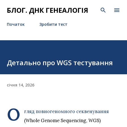
Перейти до основного вмісту
БЛОГ. ДНК ГЕНЕАЛОГІЯ
Початок
Зробити тест
Детально про WGS тестування
січня 14, 2026
О
гляд повногеномного секвенування
(Whole Genome Sequencing, WGS)