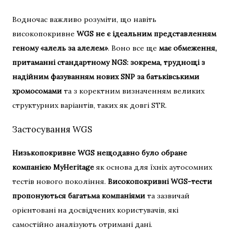
Водночас важливо розуміти, що навіть
високопокривне
WGS не є ідеальним представленням
геному «алель за алелем»
. Воно все ще
має обмеження,
притаманні стандартному NGS: зокрема, труднощі з
надійним фазуванням нових SNP за батьківськими
хромосомами
та з коректним визначенням великих
структурних варіантів, таких як довгі STR.
Застосування WGS
Низькопокривне WGS нещодавно було обране
компанією MyHeritage
як основа для їхніх аутосомних
тестів нового покоління.
Високопокривні WGS-тести
пропонуються багатьма компаніями
та зазвичай
орієнтовані на досвідчених користувачів, які
самостійно аналізують отримані дані.