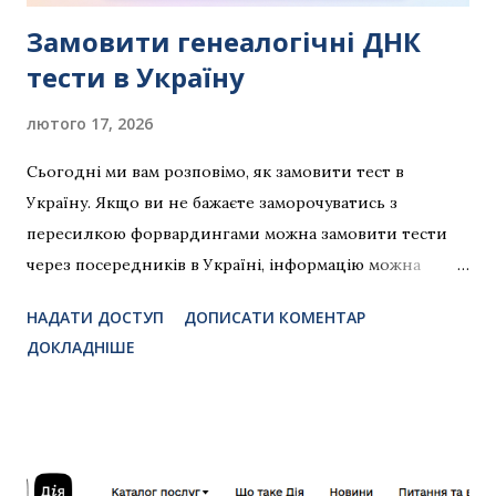
прихожан . Там можна знайти: Склад родини Ві...
Замовити генеалогічні ДНК
тести в Україну
лютого 17, 2026
Сьогодні ми вам розповімо, як замовити тест в
Україну. Якщо ви не бажаєте заморочуватись з
пересилкою форвардингами можна замовити тести
через посередників в Україні, інформацію можна
знайти на нашому сайті dnktest.pp.ua Постійна
НАДАТИ ДОСТУП
ДОПИСАТИ КОМЕНТАР
сторінка із інструкціями і актуальними купонами на
ДОКЛАДНІШЕ
знижки тут: order.dnktest.pp.ua Дана інструкція на
прикладі MyHeritage, інші компанії - аналогічно.
Наразі компанії не відправляють напряму в Україну ,
тому потрібно скористатись послугою форвардигу .
Пояснимо на прикладі NPShopping від нової пошти,