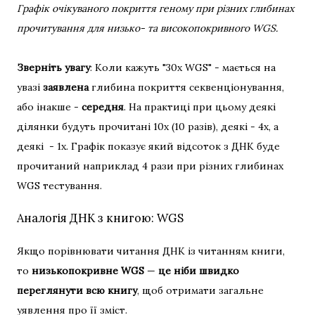
Графік очікуваного покриття геному при різних глибинах
прочитування для низько- та високопокривного WGS.
Зверніть увагу
: Коли кажуть "30x WGS" - мається на
увазі
заявлена
глибина покриття секвенціонування,
або інакше -
середня
. На практиці при цьому деякі
ділянки будуть прочитані 10x (10 разів), деякі - 4x, а
деякі - 1x. Графік показує який відсоток з ДНК буде
прочитаний наприклад 4 рази при різних глибинах
WGS тестування.
Аналогія ДНК з книгою: WGS
Якщо порівнювати читання ДНК із читанням книги,
то
низькопокривне WGS
—
це ніби швидко
переглянути всю книгу
, щоб отримати загальне
уявлення про її зміст.