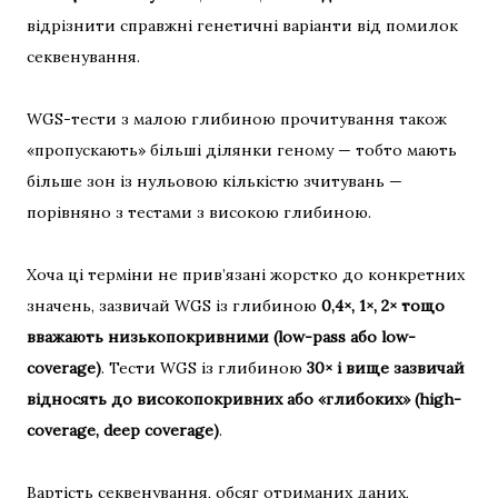
відрізнити справжні генетичні варіанти від помилок
секвенування.
WGS-тести з малою глибиною прочитування також
«пропускають» більші ділянки геному — тобто мають
більше зон із нульовою кількістю зчитувань —
порівняно з тестами з високою глибиною.
Хоча ці терміни не прив’язані жорстко до конкретних
значень, зазвичай WGS із глибиною
0,4×, 1×, 2× тощо
вважають низькопокривними (low-pass або low-
coverage)
. Тести WGS із глибиною
30× і вище зазвичай
відносять до високопокривних або «глибоких» (high-
coverage, deep coverage)
.
Вартість секвенування, обсяг отриманих даних,