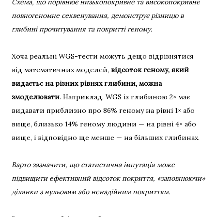
Схема, що порівнює низькопокривне та високопокривне
повногеномне секвенування, демонструє різницю в
глибині прочитування та покритті геному.
Хоча реальні WGS-тести можуть дещо відрізнятися
від математичних моделей,
відсоток геному, який
видаєтьс на різних рівнях глибини, можна
змоделювати
. Наприклад, WGS із глибиною 2× має
видавати приблизно про 86% геному на рівні 1× або
вище, близько 14% геному людини — на рівні 4× або
вище, і відповідно ще менше — на більших глибинах.
Варто зазначити, що статистична імпутація може
підвищити ефективний відсоток покриття, «заповнюючи»
ділянки з нульовим або ненадійним покриттям.