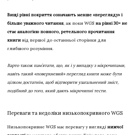
Вищі рівні покриття означають менше «перегляду» і
більше уважного читання
, аж поки WGS
на рівні 30× не
стає аналогією повного, ретельного прочитання
книги
від першої до останньої сторінки для
глибшого розуміння.
Варто також пам’ятати, що, як і у випадку з мікрочипами,
навіть такий «поверхневий» перегляд книги може бути
цілком достатнім, щоб відтворити узагальнений зміст,
подібний до того, який дають мікрочипні тести.
Переваги та недоліки низькопокривного WGS
Низькопокривне WGS має перевагу у вигляді
нижчої