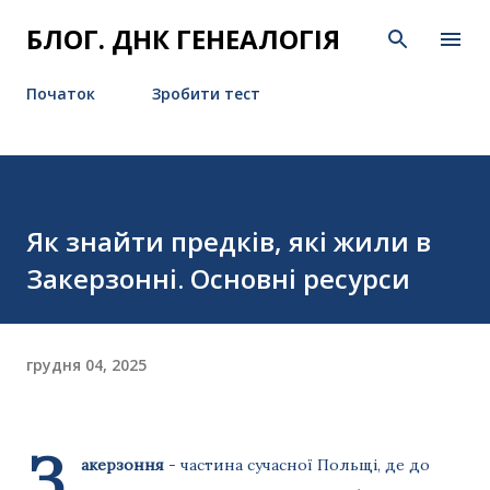
Перейти до основного вмісту
БЛОГ. ДНК ГЕНЕАЛОГІЯ
Початок
Зробити тест
Як знайти предків, які жили в
Закерзонні. Основні ресурси
грудня 04, 2025
З
акерзоння
- частина сучасної Польщі, де до