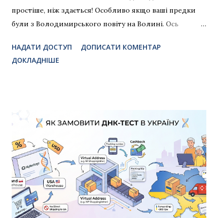
простіше, ніж здається! Особливо якщо ваші предки
були з Володимирського повіту на Волині. Ось
покрокова інструкція, яка допоможе вам зробити
НАДАТИ ДОСТУП
ДОПИСАТИ КОМЕНТАР
перші впевнені кроки 👣 1. 📌 Почніть з розпитувань у
ДОКЛАДНІШЕ
родині Поговоріть з рідними, особливо зі старшими.
Дізнайтеся: Імена ваших предків (бабусь, дідусів,
прадідів) Де вони жили? Якого були віросповідання?
У яку церкву ходили? Ці прості питання допоможуть
вам визначити парафію , до якої належали ваші
предки. 2. 🗺 Знайдіть свою парафію Парафія — це
ключ до церковних записів. Для її пошуку
скористайтесь: 🗺 Карта парафій Волині : ua-
parishes.dnktest.pp.ua 3. 📄 Перевірте сповідні відомості
Це надзвичайно корисний ресурс! 📘 Довідник
сповідних відомостей Володимирського повіту :
tinyurl.com/volodymyr-spovidky У багатьох парафіях