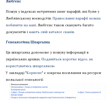
Любґенс
Пошук у індексах метричних книг парафій, які були у
Люблінському воєводстів.
Православні парафії можна
побачити на мапі
. Любґенс також сканують багато
документів і
мають свій каталог сканів
.
Генеалогічна Шпаргалка
Ця шпаргалка допоможе у пошуку інформації в
українських архівах.
Подивіться коротке відео, як
користуватись шпаргалкою.
У закладці "
Корисне
" є зокрема посилання на ресурси
польської генеалогії: