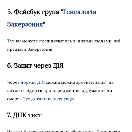
5. Фейсбук група "
Генеалогія
Закерзоння
"
Тут
ви можете поспілкуватись з іншими людьми, чиї
предки з Закерзоння
6. Запит через ДІЯ
Через
портал ДІЯ
можна можна зробити запит на
витяги свідоцтв про народження, одруження чи
смерті.
Тут детальна інструкція
.
7. ДНК тест
Нажаль багато документів не збереглось. Тому, якщо