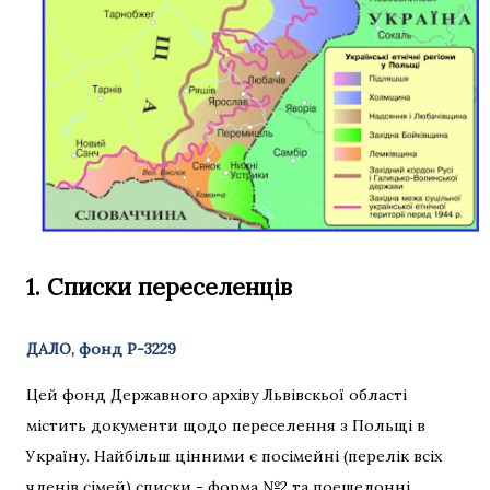
1. Списки переселенців
ДАЛО, фонд Р-3229
Цей фонд Державного архіву Львівскьої області
містить документи щодо переселення з Польщі в
Україну. Найбільш цінними є посімейні (перелік всіх
членів сімей) списки - форма №2 та поешелонні