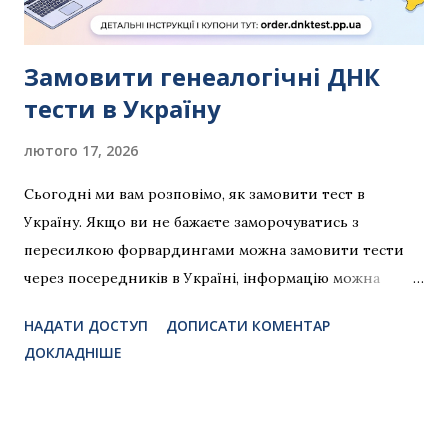
Волині різного часу відбувались переписи всіх
прихожан . Там можна знайти: Склад родини Ві...
Замовити генеалогічні ДНК
тести в Україну
лютого 17, 2026
Сьогодні ми вам розповімо, як замовити тест в
Україну. Якщо ви не бажаєте заморочуватись з
пересилкою форвардингами можна замовити тести
через посередників в Україні, інформацію можна
знайти на нашому сайті dnktest.pp.ua Постійна
НАДАТИ ДОСТУП
ДОПИСАТИ КОМЕНТАР
сторінка із інструкціями і актуальними купонами на
ДОКЛАДНІШЕ
знижки тут: order.dnktest.pp.ua Дана інструкція на
прикладі MyHeritage, інші компанії - аналогічно.
Наразі компанії не відправляють напряму в Україну ,
тому потрібно скористатись послугою форвардигу .